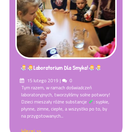
Laboratorium Dla Smyka!
Posted
Comments
15 lutego 2019
0
on
Tym razem, w ramach doświadczeń
laboratoryjnych, tworzyliśmy solne potwory!
Dzieci mieszały różne substancje
: sypkie,
płynne, zimne, ciepłe, a wszystko po to, by
na przygotowanych...
Więcej >>