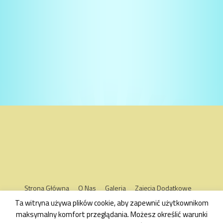
Strona Główna
O Nas
Galeria
Zajęcia Dodatkowe
Kontakt
Oddziały
Ta witryna używa plików cookie, aby zapewnić użytkownikom
maksymalny komfort przeglądania. Możesz określić warunki
Copyright © 2026
Akademia Przedszkolaka Grybów
. | Kids