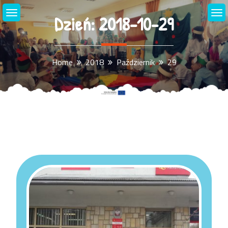
Skip
Dzień:
2018-10-29
to
content
Home
2018
Październik
29