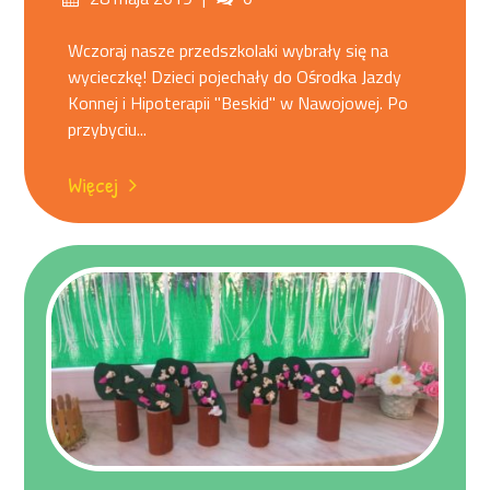
on
Wczoraj nasze przedszkolaki wybrały się na
wycieczkę! Dzieci pojechały do Ośrodka Jazdy
Konnej i Hipoterapii "Beskid" w Nawojowej. Po
przybyciu...
Więcej