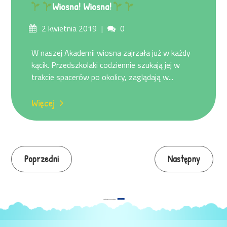
Wiosna! Wiosna!
Posted
Comments
2 kwietnia 2019
0
on
W naszej Akademii wiosna zajrzała już w każdy
kącik. Przedszkolaki codziennie szukają jej w
trakcie spacerów po okolicy, zaglądają w...
Więcej
Continue
Poprzedni
Następny
Reading