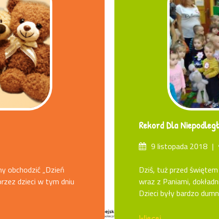
Rekord Dla Niepodległ
Posted
9 listopada 2018
on
my obchodzić „Dzień
Dziś, tuż przed świętem
przez dzieci w tym dniu
wraz z Paniami, dokład
Dzieci były bardzo dumne 
Więcej...